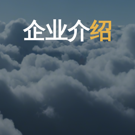
企
业
介
绍