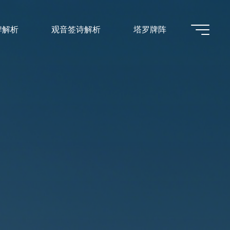
牌解析
观音签诗解析
塔罗牌阵