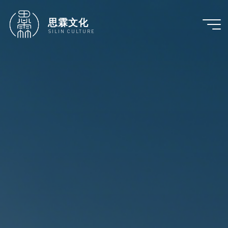
跳
至
思霖文化
内
SILIN CULTURE
容