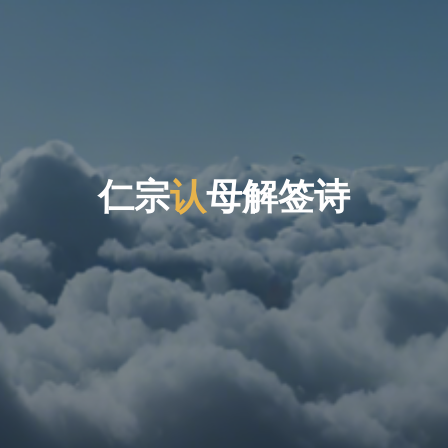
仁
宗
认
母
解
签
诗