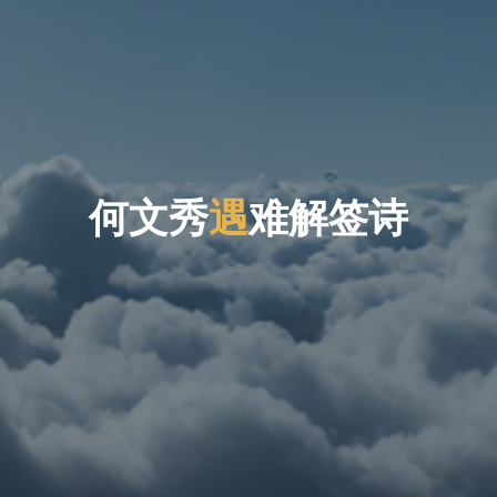
何
文
秀
遇
难
解
签
诗