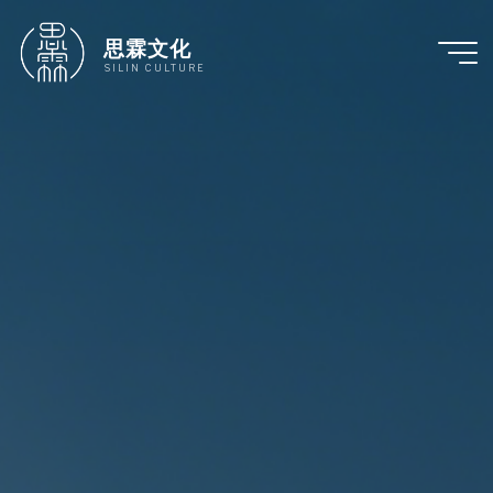
跳
至
思霖文化
内
SILIN CULTURE
容