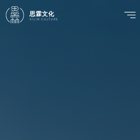
跳
至
思霖文化
内
SILIN CULTURE
容