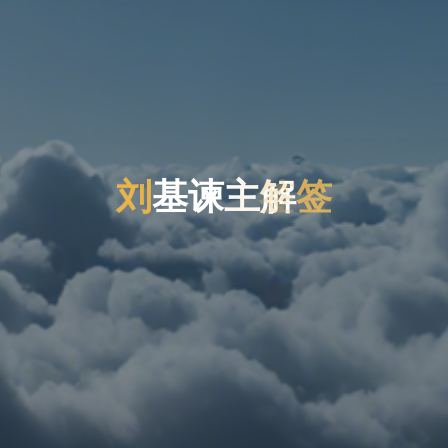
刘
基
谏
主
解
签
签