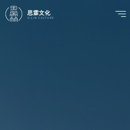
跳
至
思霖文化
内
SILIN CULTURE
容