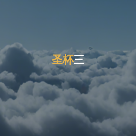
圣
杯
三