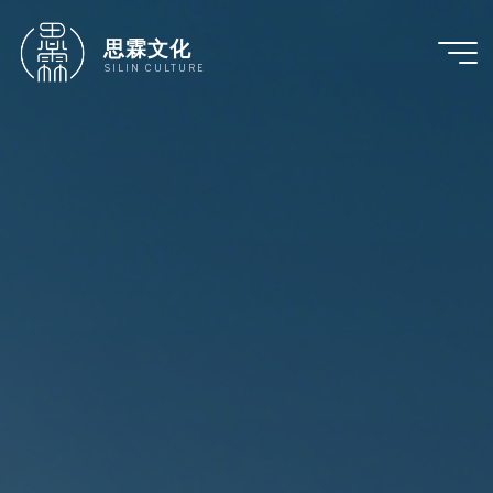
跳
至
思霖文化
内
SILIN CULTURE
容