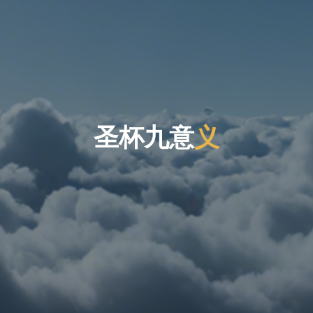
圣
杯
九
意
义