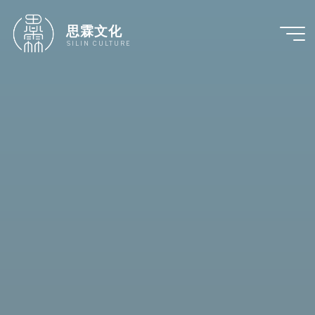
跳
至
思霖文化
内
SILIN CULTURE
容