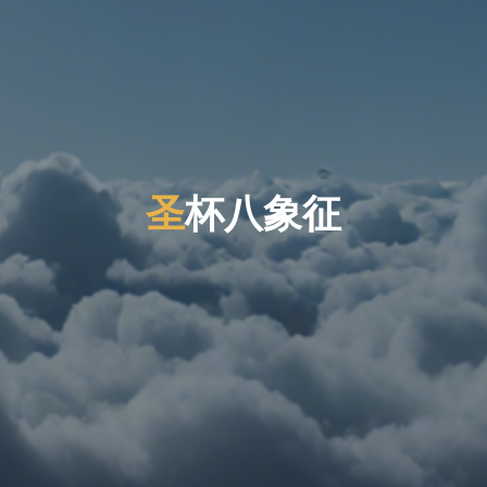
圣
杯
八
象
征