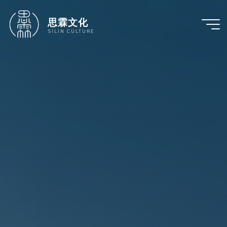
跳
至
思霖文化
内
SILIN CULTURE
容