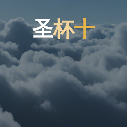
圣
杯
十