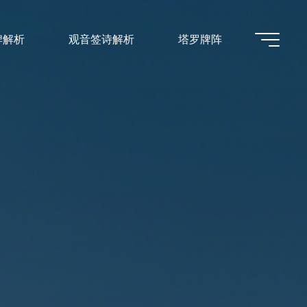
牌解析
观音签诗解析
塔罗牌阵