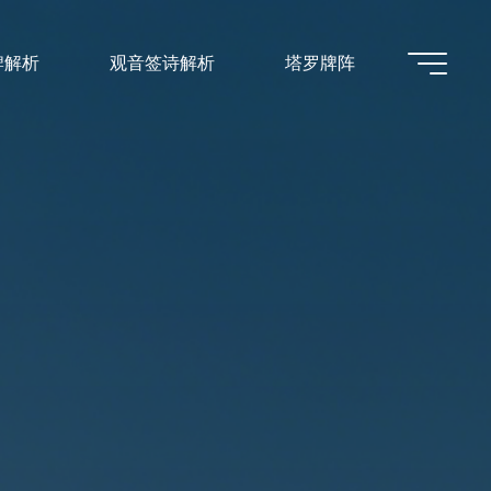
牌解析
观音签诗解析
塔罗牌阵