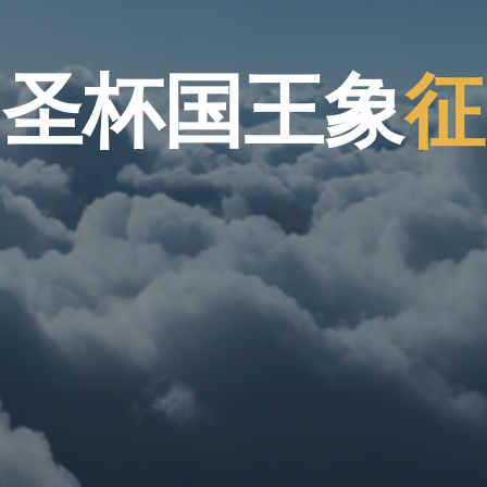
杯
圣
杯
国
王
国
象
征