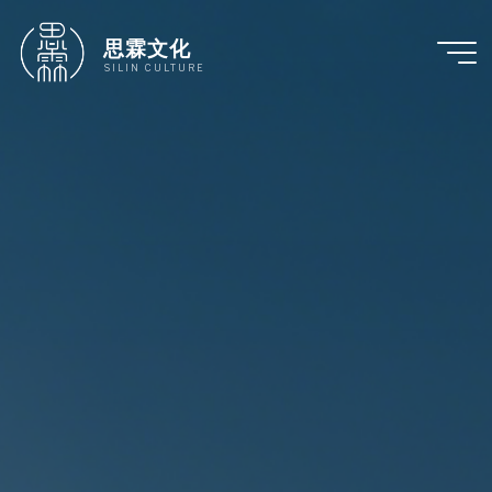
跳
至
思霖文化
内
SILIN CULTURE
容