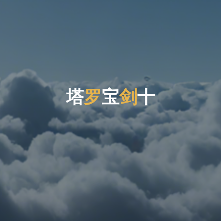
塔
罗
宝
剑
十