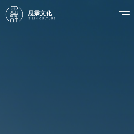
跳
至
思霖文化
内
SILIN CULTURE
容