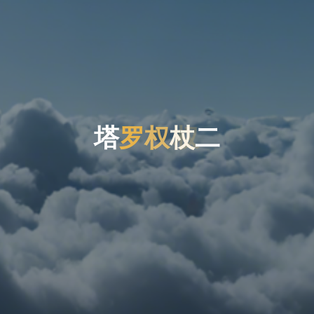
塔
罗
权
权
杖
二