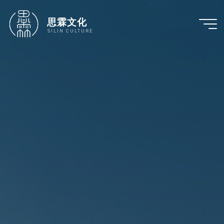
跳
至
思霖文化
内
SILIN CULTURE
容