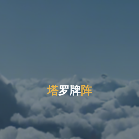
塔
罗
牌
阵