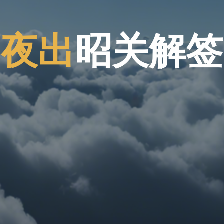
夜
出
昭
关
关
解
签