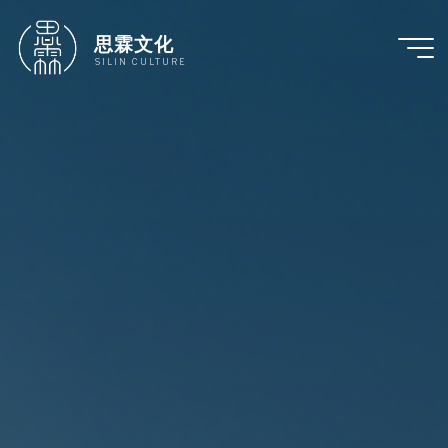
跳
至
思霖文化
内
SILIN CULTURE
容