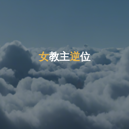
女
教
主
逆
位