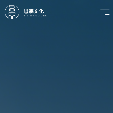
跳
至
思霖文化
内
SILIN CULTURE
容