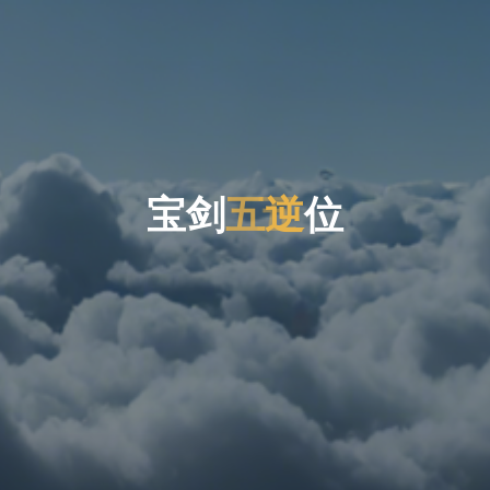
宝
剑
五
五
逆
位