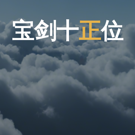
宝
剑
十
正
位