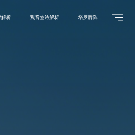
牌解析
观音签诗解析
塔罗牌阵