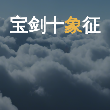
宝
剑
十
象
征