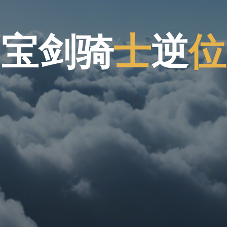
宝
剑
骑
士
逆
位