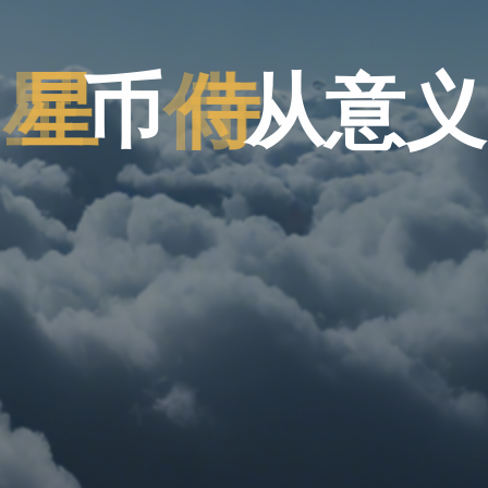
星
币
侍
从
意
义