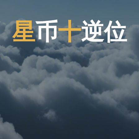
星
币
十
逆
位