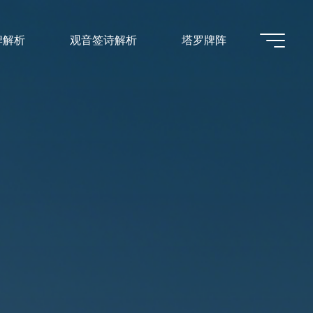
牌解析
观音签诗解析
塔罗牌阵