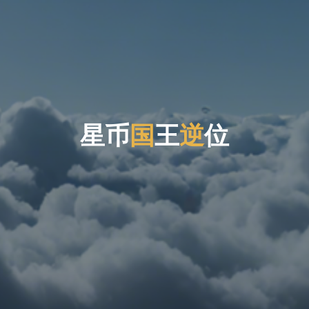
星
币
国
王
逆
位