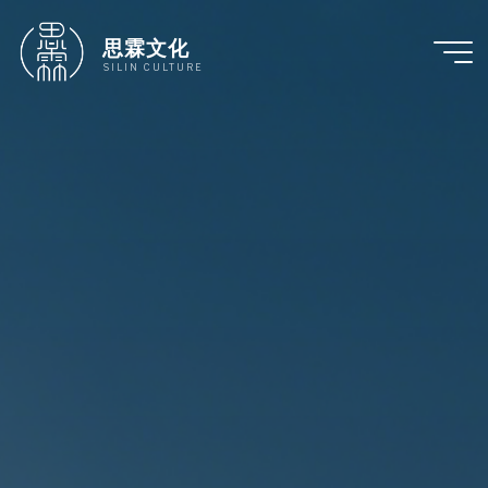
跳
至
思霖文化
内
SILIN CULTURE
容