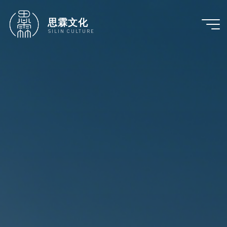
跳
至
思霖文化
内
SILIN CULTURE
容