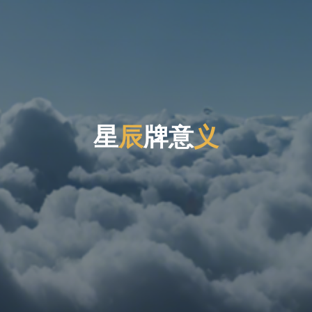
星
辰
牌
意
义