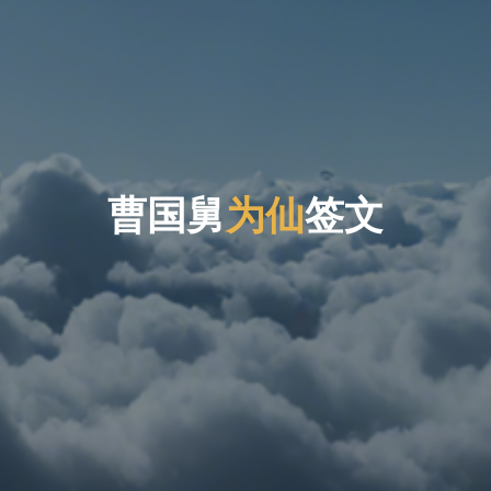
国
曹
国
舅
为
舅
仙
签
文