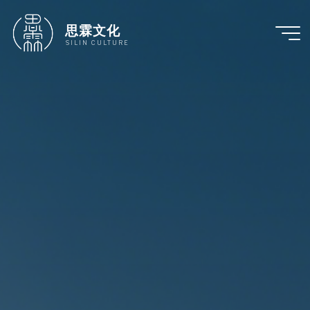
跳
至
思霖文化
内
SILIN CULTURE
容