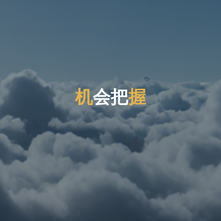
机
会
把
握
把