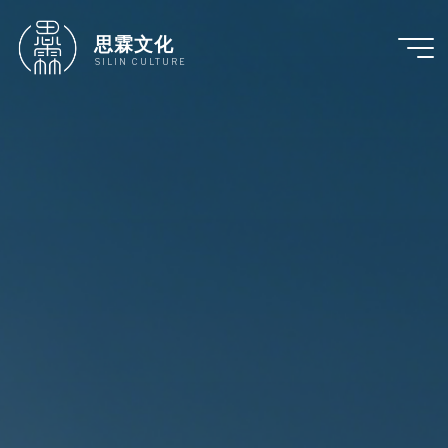
跳
至
思霖文化
内
SILIN CULTURE
容