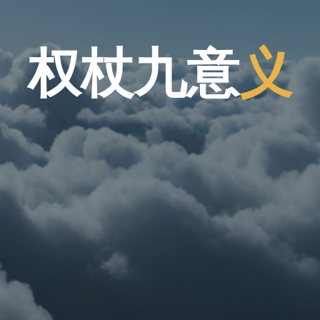
权
杖
九
意
义