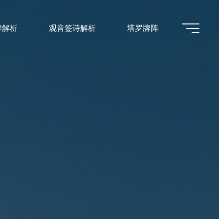
牌解析
观音签诗解析
塔罗牌阵