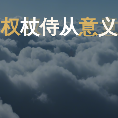
权
杖
侍
从
意
义