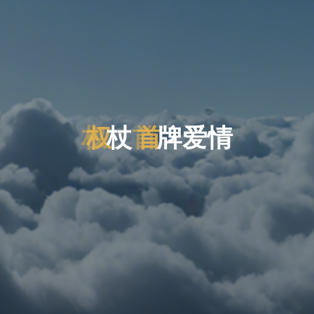
权
权
杖
首
首
牌
爱
情