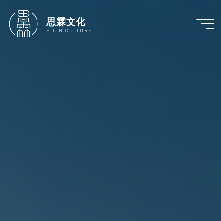
跳
至
思霖文化
内
SILIN CULTURE
容