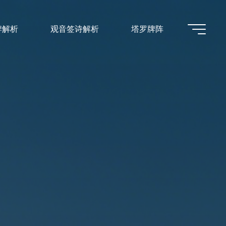
牌解析
观音签诗解析
塔罗牌阵