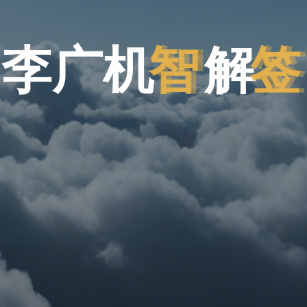
李
广
机
智
解
签