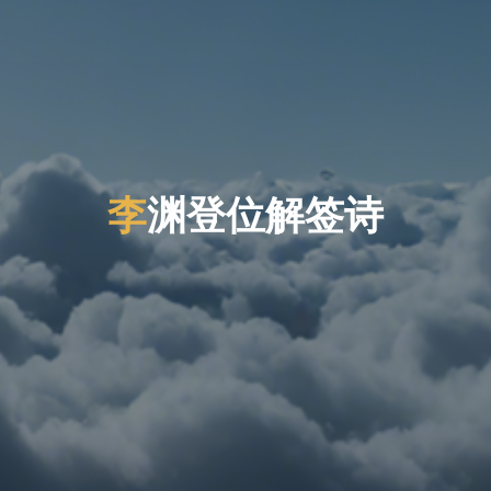
李
渊
登
位
解
签
诗