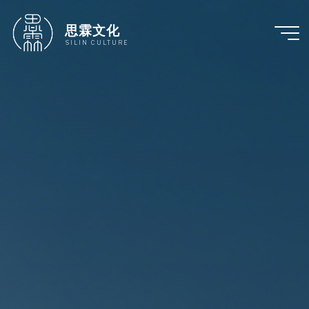
跳
至
思霖文化
内
SILIN CULTURE
容