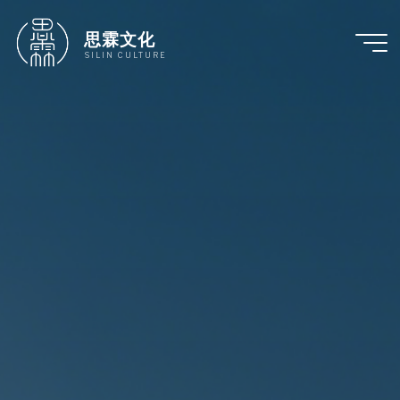
跳
至
思霖文化
内
SILIN CULTURE
容