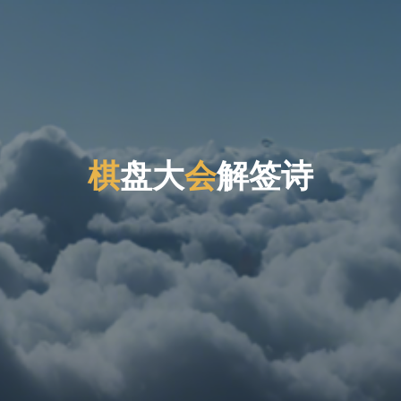
棋
盘
大
会
解
签
诗