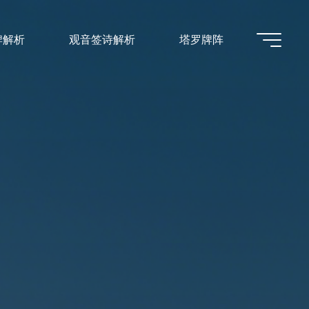
牌解析
观音签诗解析
塔罗牌阵