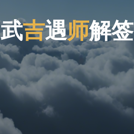
武
吉
遇
师
解
签