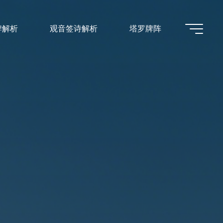
牌解析
观音签诗解析
塔罗牌阵