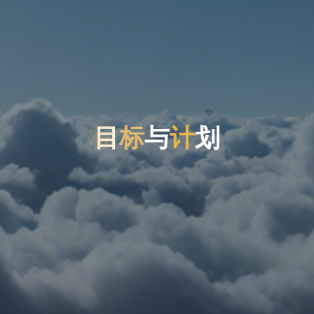
目
标
标
与
计
划