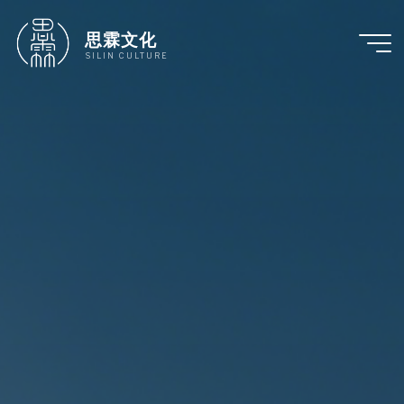
跳
至
思霖文化
内
SILIN CULTURE
容