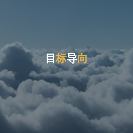
目
标
导
向