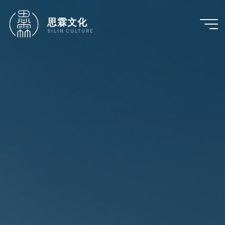
跳
至
思霖文化
内
SILIN CULTURE
容