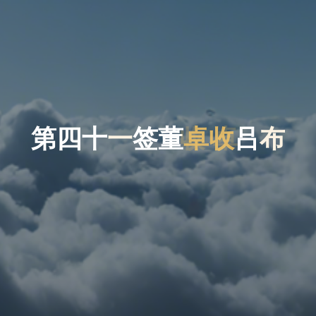
第
四
十
一
签
董
卓
卓
收
收
吕
布