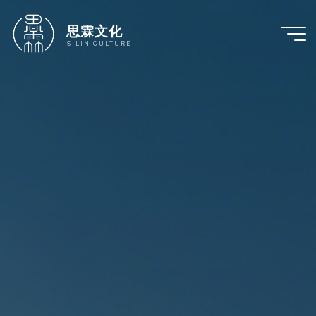
跳
至
思霖文化
内
SILIN CULTURE
容