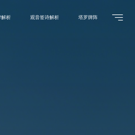
牌解析
观音签诗解析
塔罗牌阵