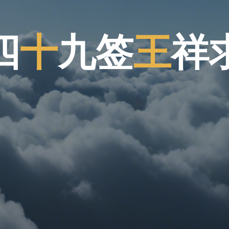
四
四
十
九
签
王
祥