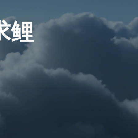
求
求
鲤