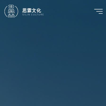
跳
至
思霖文化
内
SILIN CULTURE
容