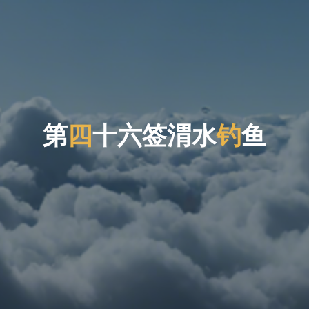
第
四
十
六
签
渭
水
钓
鱼