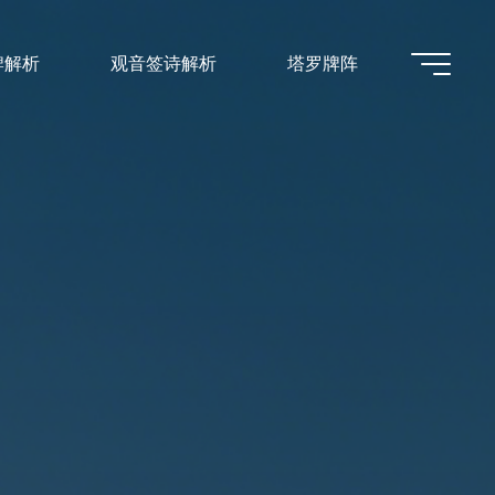
牌解析
观音签诗解析
塔罗牌阵