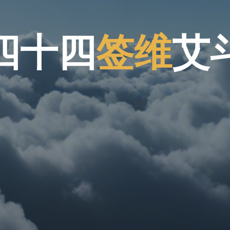
四
四
十
四
四
签
维
艾