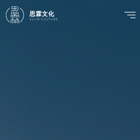
跳
至
思霖文化
内
SILIN CULTURE
容