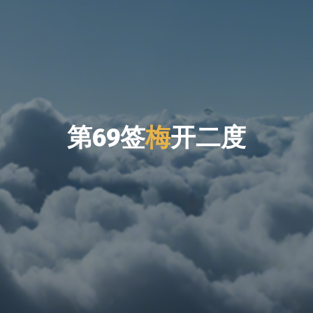
第
6
第
9
签
开
梅
开
二
度