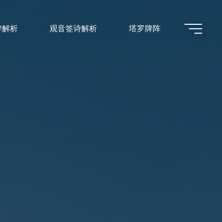
牌解析
观音签诗解析
塔罗牌阵