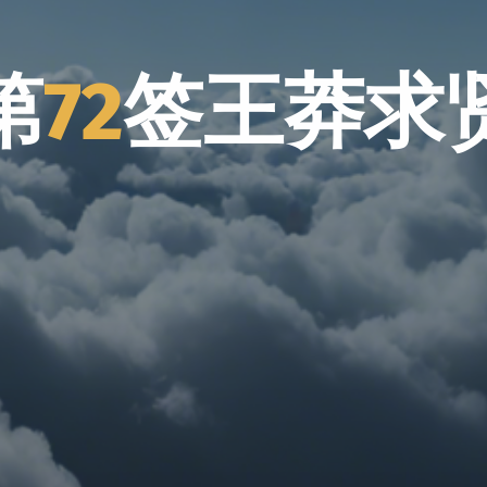
第
7
2
签
王
莽
求