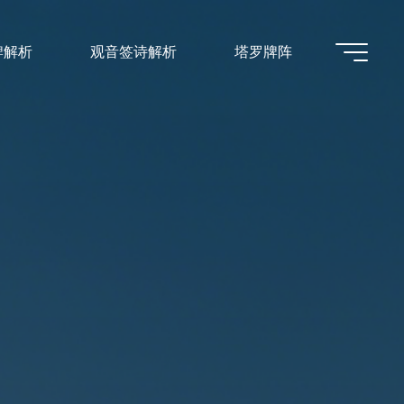
牌解析
观音签诗解析
塔罗牌阵