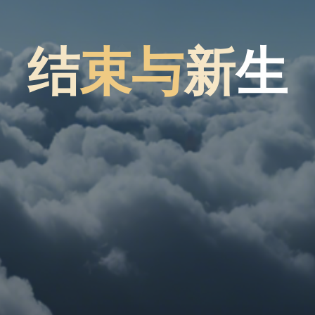
结
结
束
与
新
新
生