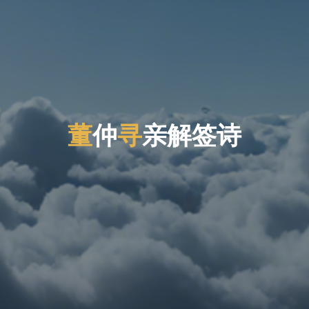
董
仲
寻
亲
解
签
诗