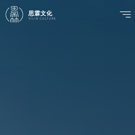
跳
至
思霖文化
内
SILIN CULTURE
容