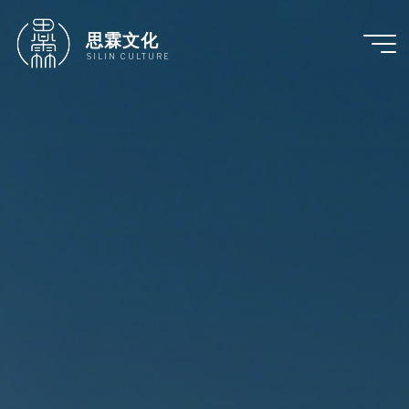
跳
至
思霖文化
内
SILIN CULTURE
容