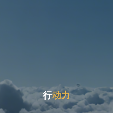
行
动
力