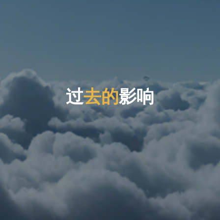
过
去
的
影
响