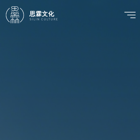
跳
至
思霖文化
内
SILIN CULTURE
容