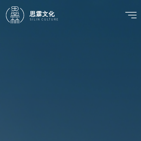
跳
至
思霖文化
内
SILIN CULTURE
容