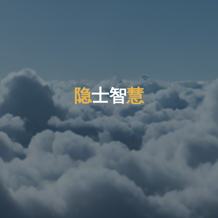
隐
士
智
慧