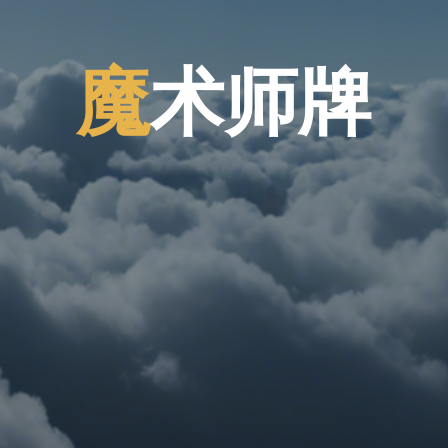
魔
术
师
师
牌