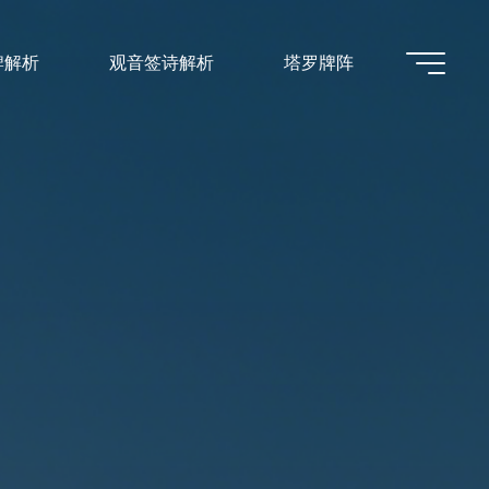
牌解析
观音签诗解析
塔罗牌阵