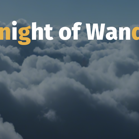
n
i
g
h
t
o
f
f
W
a
a
n