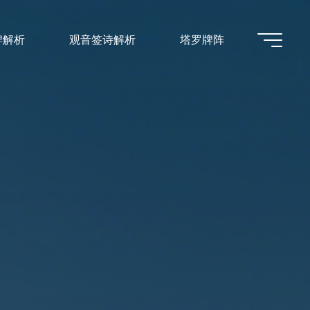
牌解析
观音签诗解析
塔罗牌阵