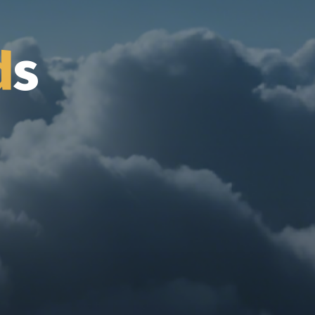
d
s
s