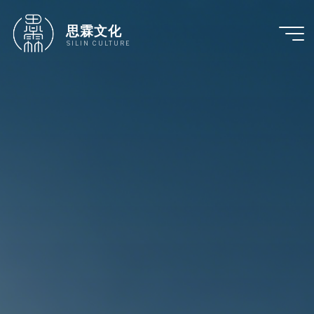
跳
至
思霖文化
内
SILIN CULTURE
容