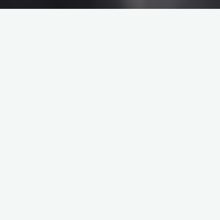
大事发生在即
有大事要发生！ 我们的商店正在筹备中，很快就会推出！
©2025 佛山思霖文化传播有限公司 粤ICP备2025370045号